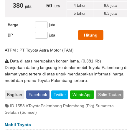
380
50
4 tahun
9,6
juta
juta
juta
5 tahun
8,3
juta
Harga
juta
DP
juta
ATPM : PT Toyota Astra Motor (TAM)
Data di atas merupakan konten lama. (0,381 Kb)
Dianjurkan datang langsung ke dealer mobil Toyota Palembang di
alamat yang tertera di atas untuk mendapatkan informasi harga
mobil dan promo Toyota Palembang terbaru.
Bagikan
Facebook
Twitter
WhatsApp
Salin Tautan
ID 1558 #ToyotaPalembang Palembang (Plg) Sumatera
Selatan (Sumsel)
Mobil Toyota