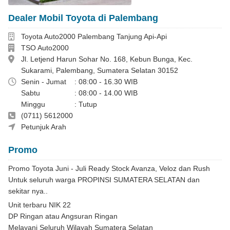
Dealer Mobil Toyota di Palembang
Dealer
Toyota Auto2000 Palembang Tanjung Api-Api
Perusahaan
TSO Auto2000
Alamat
Jl. Letjend Harun Sohar No. 168, Kebun Bunga, Kec.
Sukarami, Palembang, Sumatera Selatan 30152
Jam Operasional
Senin - Jumat
: 08:00 - 16.30 WIB
Sabtu
: 08:00 - 14.00 WIB
Minggu
: Tutup
Telepon
(0711) 5612000
Anton Vedericco 085382600506
Petunjuk Arah
Promo
Promo Toyota Juni - Juli Ready Stock Avanza, Veloz dan Rush
Untuk seluruh warga PROPINSI SUMATERA SELATAN dan
sekitar nya..
Unit terbaru NIK 22
DP Ringan atau Angsuran Ringan
Melayani Seluruh Wilayah Sumatera Selatan