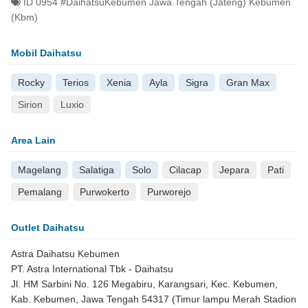
ID 0954 #DaihatsuKebumen Jawa Tengah (Jateng) Kebumen
(Kbm)
Mobil Daihatsu
Rocky
Terios
Xenia
Ayla
Sigra
Gran Max
Sirion
Luxio
Area Lain
Magelang
Salatiga
Solo
Cilacap
Jepara
Pati
Pemalang
Purwokerto
Purworejo
Outlet Daihatsu
Astra Daihatsu Kebumen
PT. Astra International Tbk - Daihatsu
Jl. HM Sarbini No. 126 Megabiru, Karangsari, Kec. Kebumen,
Kab. Kebumen, Jawa Tengah 54317 (Timur lampu Merah Stadion