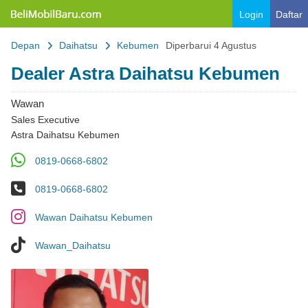
Belimobilbaru.com
Login
Daftar
Depan
Daihatsu
Kebumen
Diperbarui 4 Agustus
Dealer Astra Daihatsu Kebumen
Wawan
Sales Executive
Astra Daihatsu Kebumen
WA
0819-0668-6802
No Telp
0819-0668-6802
IG
Wawan Daihatsu Kebumen
Tiktok
Wawan_Daihatsu