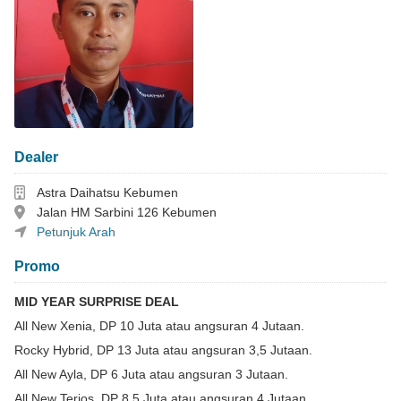
Dealer
Dealer
Astra Daihatsu Kebumen
Alamat
Jalan HM Sarbini 126 Kebumen
Petunjuk Arah
Petunjuk Arah
Promo
MID YEAR SURPRISE DEAL
All New Xenia, DP 10 Juta atau angsuran 4 Jutaan.
Rocky Hybrid, DP 13 Juta atau angsuran 3,5 Jutaan.
All New Ayla, DP 6 Juta atau angsuran 3 Jutaan.
All New Terios, DP 8,5 Juta atau angsuran 4 Jutaan.