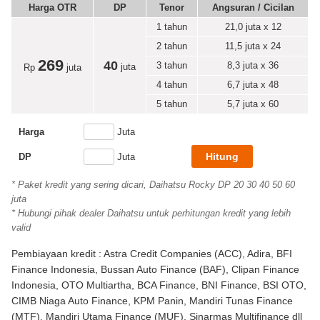
Harga OTR
DP
Tenor
Angsuran / Cicilan
1 tahun
21,0
juta x 12
2 tahun
11,5
juta x 24
269
40
3 tahun
8,3
juta x 36
juta
Rp
juta
4 tahun
6,7
juta x 48
5 tahun
5,7
juta x 60
Harga
Juta
DP
Juta
* Paket kredit yang sering dicari, Daihatsu Rocky DP 20 30 40 50 60
juta
* Hubungi pihak dealer Daihatsu untuk perhitungan kredit yang lebih
valid
Pembiayaan kredit : Astra Credit Companies (ACC), Adira, BFI
Finance Indonesia, Bussan Auto Finance (BAF), Clipan Finance
Indonesia, OTO Multiartha, BCA Finance, BNI Finance, BSI OTO,
CIMB Niaga Auto Finance, KPM Panin, Mandiri Tunas Finance
(MTF), Mandiri Utama Finance (MUF), Sinarmas Multifinance dll