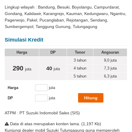
Lingkup wilayah : Bandung, Besuki, Boyolangu, Campurdarat,
Gondang, Kalidawir, Karangrejo, Kauman, Kedungwaru, Ngantru,
Pagerwojo, Pakel, Pucanglaban, Rejotangan, Sendang,
Sumbergempol, Tanggung Gunung, Tulungagung
Simulasi Kredit
Harga
DP
Tenor
Angsuran
3 tahun
9,0
juta
290
40
4 tahun
7,3
juta
juta
juta
5 tahun
6,3
juta
Harga
juta
DP
juta
ATPM : PT Suzuki Indomobil Sales (SIS)
Data di atas merupakan konten lama. (1,197 Kb)
Kunjungi dealer mobil Suzuki Tulungagung guna memperoleh