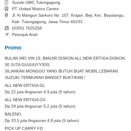
Dealer
Suzuki UMC Tulungagung
Perusahaan
PT. United Motors Centre
Alamat
Jl. Ki Mangun Sarkoro No. 107, Krajan, Beji, Kec. Boyolangu,
Kab. Tulungagung, Jawa Timur 66233
Telepon
(0355) 7625258
April 08113780411
Petunjuk Arah
Promo
BULAN MEI VIN 19, BANJIR DISKON ALL NEW ERTIGA DISKON
30 JUTA GUUUUYYSSS
SILAHKAN MONGGO YANG BUTUH BUAT MOBIL LEBARAN
SUZUKI TERMURAH BANGET BUKTIKAN !
ALL NEW ERTIGA GL
Dp 22 juta Angsuran 4,9 juta (5 tahun)
ALL NEW ERTIGA GX
Dp 29 juta Angsuran 5,2 juta (5 tahun)
BALENO
Dp 33,5 juta Angsuran 4,8 juta (5 tahun)
PICK UP CARRY FD