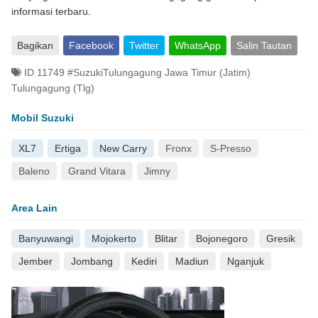
informasi terbaru.
Bagikan
Facebook
Twitter
WhatsApp
Salin Tautan
ID 11749 #SuzukiTulungagung Jawa Timur (Jatim)
Tulungagung (Tlg)
Mobil Suzuki
XL7
Ertiga
New Carry
Fronx
S-Presso
Baleno
Grand Vitara
Jimny
Area Lain
Banyuwangi
Mojokerto
Blitar
Bojonegoro
Gresik
Jember
Jombang
Kediri
Madiun
Nganjuk