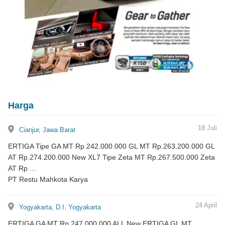
Harga
lokasi
18 Juli
Cianjur, Jawa Barat
ERTIGA Tipe GA MT Rp.242.000.000 GL MT Rp.263.200.000 GL
AT Rp.274.200.000 New XL7 Tipe Zeta MT Rp.267.500.000 Zeta
AT Rp ...
PT Restu Mahkota Karya
lokasi
24 April
Yogyakarta, D.I. Yogyakarta
ERTIGA GA MT Rp.247.000.000 ALL New ERTIGA GL MT