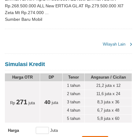
Rp.268.500.000 ALL New ERTIGA GL AT Rp.279.500.000 Xl7
Zeta Mt Rp.274.000 ...
Sumber Baru Mobil
Wilayah Lain
Simulasi Kredit
Harga OTR
DP
Tenor
Angsuran / Cicilan
1 tahun
21,2
juta x 12
2 tahun
11,6
juta x 24
271
40
3 tahun
8,3
juta x 36
juta
Rp
juta
4 tahun
6,7
juta x 48
5 tahun
5,8
juta x 60
Harga
Juta