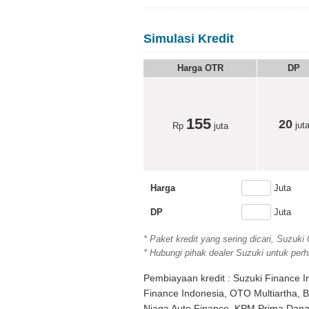
Simulasi Kredit
Harga OTR
DP
155
20
jut
Rp
juta
Harga
Juta
DP
Juta
* Paket kredit yang sering dicari, Suzuki
* Hubungi pihak dealer Suzuki untuk perhi
Pembiayaan kredit : Suzuki Finance I
Finance Indonesia, OTO Multiartha, 
Niaga Auto Finance, KPM Prima Dana