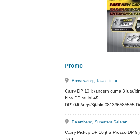
Promo
lokasi
Banyuwangi, Jawa Timur
Carry DP 10 jt /angsrn cuma 3 juta/bln
bisa DP mulai 45...
DP10Jt Angs/3jt/bln 081336585555 De
lokasi
Palembang, Sumatera Selatan
Carry Pickup DP 10 jt S-Presso DP 9 j
38 jt...