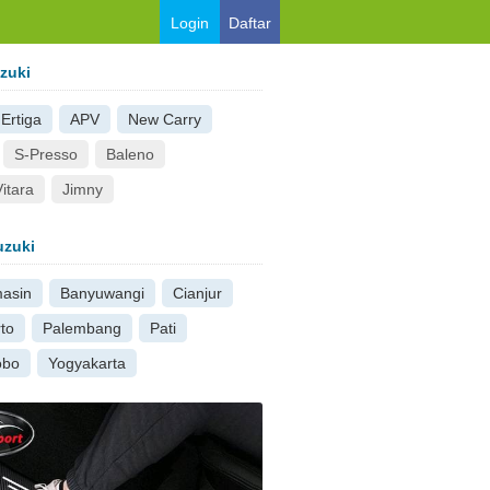
Login
Daftar
zuki
Ertiga
APV
New Carry
S-Presso
Baleno
itara
Jimny
uzuki
masin
Banyuwangi
Cianjur
to
Palembang
Pati
obo
Yogyakarta