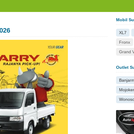
.com
Mobil Su
2026
XL7
Fronx
Grand V
Outlet S
Banjar
Mojoker
Wonos