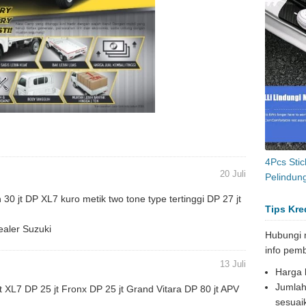
4Pcs Stic
20 Juli
Pelindung
 30 jt DP XL7 kuro metik two tone type tertinggi DP 27 jt
Tips Kre
aler Suzuki
Hubungi 
info pemb
13 Juli
Harga k
Jumlah
t XL7 DP 25 jt Fronx DP 25 jt Grand Vitara DP 80 jt APV
sesuai