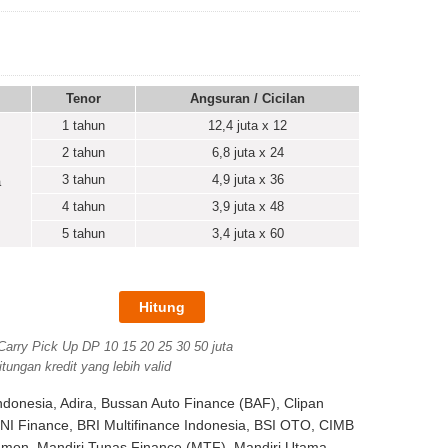
Tenor
Angsuran / Cicilan
1 tahun
12,4
juta x 12
2 tahun
6,8
juta x 24
3 tahun
4,9
juta x 36
a
4 tahun
3,9
juta x 48
5 tahun
3,4
juta x 60
 Carry Pick Up DP 10 15 20 25 30 50 juta
tungan kredit yang lebih valid
ndonesia, Adira, Bussan Auto Finance (BAF), Clipan
BNI Finance, BRI Multifinance Indonesia, BSI OTO, CIMB
mon, Mandiri Tunas Finance (MTF), Mandiri Utama