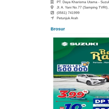
Perusahaan
PT. Daya Kharisma Utama - Suzu
Alamat
Jl. A. Yani No.77 (Samping TVRI)
Telepon
(0561) 741999
Thea 082152428868
Petunjuk Arah
Brosur