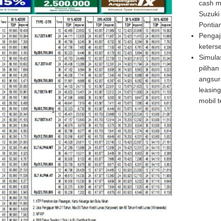
cash ma
Suzuki 
Pontia
Pengaju
keters
Simulas
piliha
angsura
leasin
mobil t