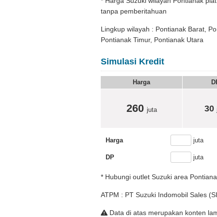
* Harga Suzuki wilayah Pontianak pl
tanpa pemberitahuan
Lingkup wilayah : Pontianak Barat, P
Pontianak Timur, Pontianak Utara
Simulasi Kredit
Harga
D
260
30
juta
Harga
juta
DP
juta
* Hubungi outlet Suzuki area Pontiana
ATPM : PT Suzuki Indomobil Sales (S
Data di atas merupakan konten lam