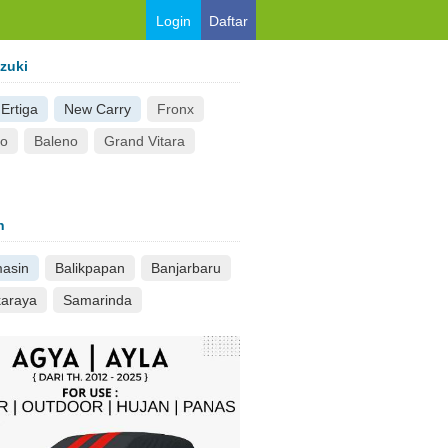
Login
Daftar
zuki
Ertiga
New Carry
Fronx
so
Baleno
Grand Vitara
n
masin
Balikpapan
Banjarbaru
karaya
Samarinda