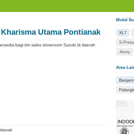
.com
Mobil Su
a Kharisma Utama Pontianak
XL7
S-Pres
tersedia bagi tim sales showroom Suzuki di daerah
Jimny
Area Lai
Banjar
Palang
tianak