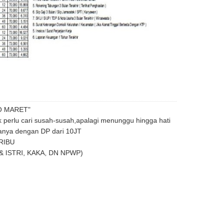
O MARET"
k perlu cari susah-susah,apalagi menunggu hingga hati
anya dengan DP dari 10JT
RIBU
 ISTRI, KAKA, DN NPWP)