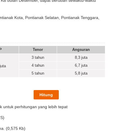
at KB bulan Desember, dapat berubah sewaktu-waktu
ontianak Kota, Pontianak Selatan, Pontianak Tenggara,
P
Tenor
Angsuran
3 tahun
8,3
juta
4 tahun
6,7
juta
juta
5 tahun
5,8
juta
k untuk perhitungan yang lebih tepat
IS)
a. (0,575 Kb)