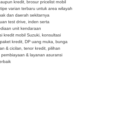
upun kredit, brosur pricelist mobil
tipe varian terbaru untuk area wilayah
nak dan daerah sekitarnya
an test drive, inden serta
ediaan unit kendaraan
i kredit mobil Suzuki, konsultasi
n paket kredit, DP uang muka, bunga
n & cicilan, tenor kredit, pilihan
g pembiayaan & layanan asuransi
erbaik