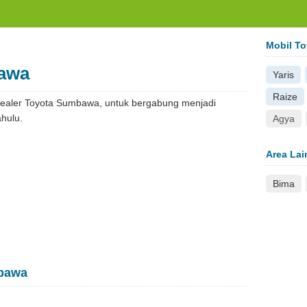
.com
Mobil To
bawa
Yaris
Raize
 dealer Toyota Sumbawa, untuk bergabung menjadi
ahulu.
Agya
Area Lai
Bima
mbawa