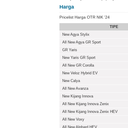
Harga
Pricelist Harga OTR NIK '24
TIPE
New Agya Stylix
All New Agya GR Sport
GR Yaris
New Yaris GR Sport
All New GR Corolla
New Veloz Hybrid EV
New Calya
All New Avanza
New Kijang Innova
All New Kijang Innova Zenix
All New Kijang Innova Zenix HEV
All New Voxy
All New Alphard HEV