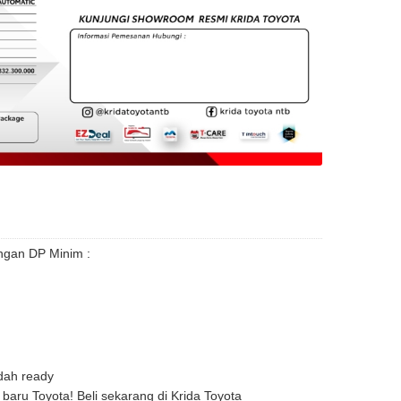
engan DP Minim :
dah ready
aru Toyota! Beli sekarang di Krida Toyota