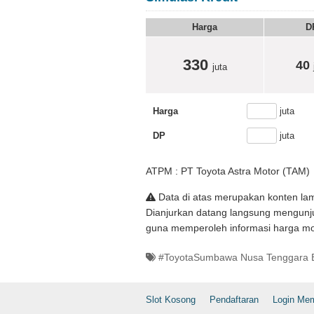
Harga
D
330
40
juta
Harga
juta
DP
juta
ATPM : PT Toyota Astra Motor (TAM)
Data di atas merupakan konten lam
Dianjurkan datang langsung mengunju
guna memperoleh informasi harga mo
#ToyotaSumbawa Nusa Tenggara 
Slot Kosong
Pendaftaran
Login Me