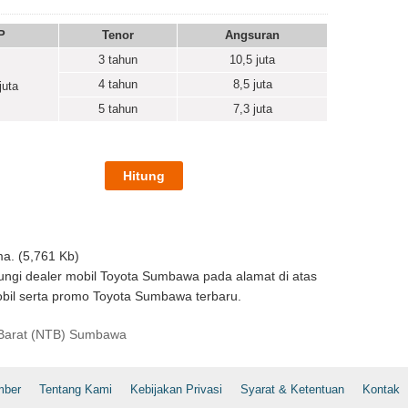
P
Tenor
Angsuran
3 tahun
10,5
juta
4 tahun
8,5
juta
juta
5 tahun
7,3
juta
a. (5,761 Kb)
ngi dealer mobil Toyota Sumbawa pada alamat di atas
bil serta promo Toyota Sumbawa terbaru.
Barat (NTB) Sumbawa
mber
Tentang Kami
Kebijakan Privasi
Syarat & Ketentuan
Kontak