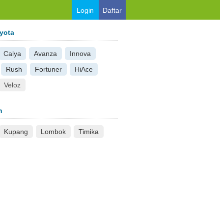
Login
Daftar
yota
Calya
Avanza
Innova
Rush
Fortuner
HiAce
Veloz
n
Kupang
Lombok
Timika