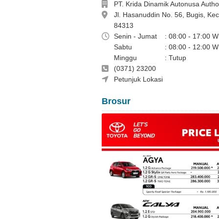
Perusahaan
PT. Krida Dinamik Autonusa Autho
Alamat
Jl. Hasanuddin No. 56, Bugis, K
84313
Jam Buka
Senin - Jumat
: 08:00 - 17:00 W
Sabtu
: 08:00 - 12:00 W
Minggu
: Tutup
Telepon
(0371) 23200
Nina 082339779113
Petunjuk Lokasi
Brosur