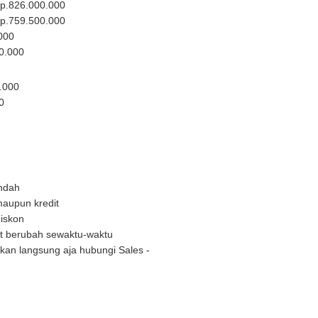
.826.000.000
.759.500.000
000
0.000
.000
0
endah
maupun kredit
iskon
at berubah sewaktu-waktu
hkan langsung aja hubungi Sales -