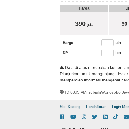
Harga
D
390
50
juta
Harga
juta
DP
juta
Data di atas merupakan konten lam
Dianjurkan untuk mengunjungi dealer
memperoleh informasi mengenai harga
ID 8899 #MitsubishiWonosobo Jaw
Slot Kosong
Pendaftaran
Login Me
Facebook
Youtube
Instagram
X-Twitter
Linkedin
Tikt