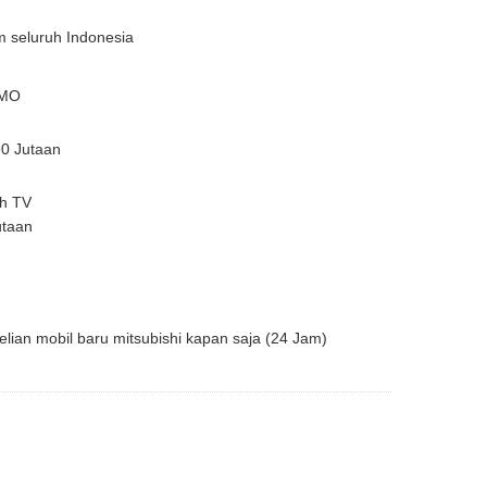
im seluruh Indonesia
OMO
90 Jutaan
ah TV
utaan
elian mobil baru mitsubishi kapan saja (24 Jam)