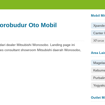
.com
Mobil Mi
Borobudur Oto Mobil
Xpande
Canter
XForce
ari dealer Mitsubishi Wonosobo. Landing page ini
ales consultant showroom Mitsubishi daerah Wonosobo,
Area Lai
Magela
Kebum
Purbali
Yogyaka
Outlet M