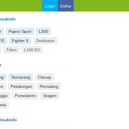
Login
Daftar
tsubishi
r
Pajero Sport
L300
 FE
Fighter X
Destinator
Triton
L100 EV
n
ng
Semarang
Cilacap
en
Pekalongan
Pemalang
ngga
Purwokerto
Sragen
rta
itsubishi