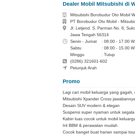
Dealer Mobil Mitsubishi di
Dealer
Mitsubishi Borobudur Oto Mobil
Perusahaan
PT Borobudur Oto Mobil - Mitsub
Alamat
Jl. Letjend. S. Parman No. 8, S
Jawa Tengah 56314
Jam Operasional
Senin - Jumat
: 08:00 - 17.00 W
Sabtu
: 08:00 - 15.00 W
Minggu
: Tutup
Telepon
(0286) 321601-602
Fepby Permana 082220298385
Petunjuk Arah
Promo
Lagi cari mobil keluarga yang gagah, 
Mitsubishi Xpander Cross jawabannya
Desain SUV modern & elegan
Suspensi super nyaman untuk segal
Kabin luas cocok untuk mobil keluarg
Irit BBM & perawatan mudah
Cocok banget buat harian sampai tou