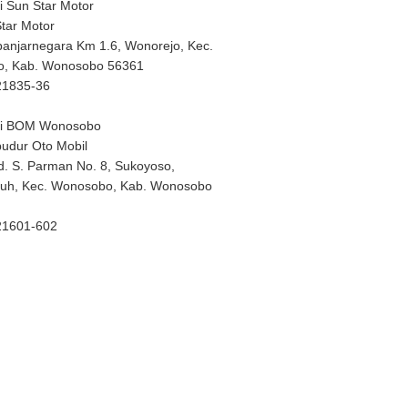
i Sun Star Motor
tar Motor
 banjarnegara Km 1.6, Wonorejo, Kec.
o, Kab. Wonosobo 56361
21835-36
hi BOM Wonosobo
budur Oto Mobil
nd. S. Parman No. 8, Sukoyoso,
uh, Kec. Wonosobo, Kab. Wonosobo
21601-602