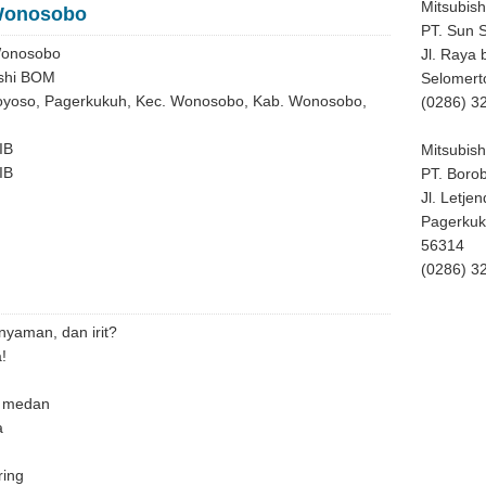
Mitsubish
 Wonosobo
PT. Sun S
 Wonosobo
Jl. Raya
ishi BOM
Selomert
ukoyoso, Pagerkukuh, Kec. Wonosobo, Kab. Wonosobo,
(0286) 3
IB
Mitsubis
IB
PT. Boro
Jl. Letje
Pagerkuk
56314
(0286) 3
nyaman, dan irit?
!
a medan
a
ring