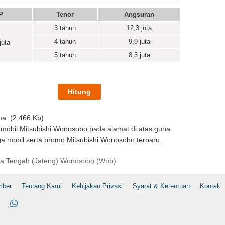
P
Tenor
Angsuran
3 tahun
12,3
juta
4 tahun
9,9
juta
juta
5 tahun
8,5
juta
a. (2,466 Kb)
 mobil Mitsubishi Wonosobo pada alamat di atas guna
 mobil serta promo Mitsubishi Wonosobo terbaru.
a Tengah (Jateng) Wonosobo (Wnb)
mber
Tentang Kami
Kebijakan Privasi
Syarat & Ketentuan
Kontak
ok
Email
WhatsApp