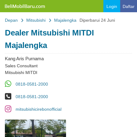
Belimobilbaru.com
Login
Daftar
Depan
Mitsubishi
Majalengka
Diperbarui 24 Juni
Dealer Mitsubishi MITDI
Majalengka
Kang Aris Purnama
Sales Consultant
Mitsubishi MITDI
WA
0818-0581-2000
No Telp
0818-0581-2000
IG
mitsubishicirebonofficial