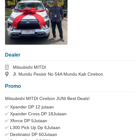
Dealer
Dealer
Mitsubishi MITDI
Alamat
Jl. Mundu Pesisir No 54A Mundu Kab Cirebon
Promo
Mitsubishi MITDI Cirebon JUNI Best Deals!
✅ Xpander DP 12 jutaan
✅ Xpander Cross DP 18Jutaan
✅ Xforce DP 5Jutaan
✅ L300 Pick Up Dp 6Jutaan
✅ Destinator DP 60Jutaan