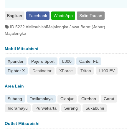
Bagikan
Facebook
WhatsApp
Salin Tautan
ID 5222 #MitsubishiMajalengka Jawa Barat (Jabar)
Majalengka
Mobil Mitsubishi
Xpander
Pajero Sport
L300
Canter FE
Fighter X
Destinator
XForce
Triton
L100 EV
Area Lain
Subang
Tasikmalaya
Cianjur
Cirebon
Garut
Indramayu
Purwakarta
Serang
Sukabumi
Outlet Mitsubishi