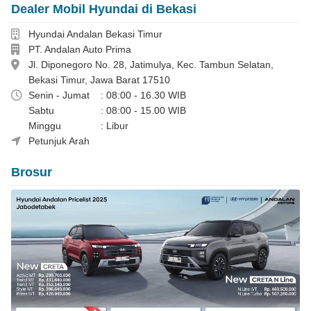
Dealer Mobil Hyundai di Bekasi
Dealer
Hyundai Andalan Bekasi Timur
Perusahaan
PT. Andalan Auto Prima
Alamat
Jl. Diponegoro No. 28, Jatimulya, Kec. Tambun Selatan,
Bekasi Timur, Jawa Barat 17510
Jam Operasional
Senin - Jumat
: 08:00 - 16.30 WIB
Sabtu
: 08:00 - 15.00 WIB
Minggu
: Libur
Faber Siadari 081320069720
Petunjuk Arah
Brosur