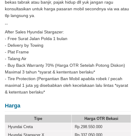
bekas tabrak atau banjir, pajak hidup dll yuk jangan ragu
konsultasikan untuk harga pasaran mobil secondnya via wa atau
tlp langsung ya.
--
After Sales Hyundai Stargazer:
- Free Surat Jalan Polda 1 bulan
- Delivery by Towing
- Plat Frame
- Talang Air
- Buy Back Warranty 70% (Harga OTR Setelah Potong Diskon)
Maximal 3 tahun *syarat & kententuan berlaku*
- Tire Protection (Pergantian Ban Mobil apabila robek / pecah
maximal 1 juta yg disebabkan oleh kecelakaan lalu lintas *syarat
& ketentuan berlaku*
Harga
Tipe
Harga OTR Bekasi
Hyundai Creta
Rp.298.550.000
Hyundai Stargazer X
Rp.337.050.000