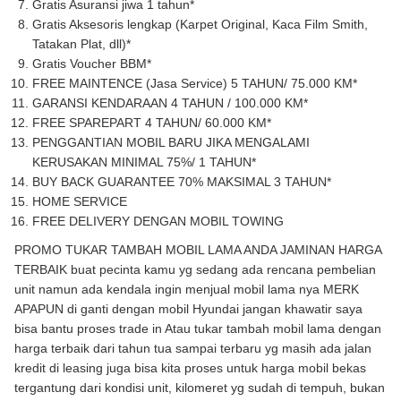
Gratis Asuransi jiwa 1 tahun*
Gratis Aksesoris lengkap (Karpet Original, Kaca Film Smith,
Tatakan Plat, dll)*
Gratis Voucher BBM*
FREE MAINTENCE (Jasa Service) 5 TAHUN/ 75.000 KM*
GARANSI KENDARAAN 4 TAHUN / 100.000 KM*
FREE SPAREPART 4 TAHUN/ 60.000 KM*
PENGGANTIAN MOBIL BARU JIKA MENGALAMI
KERUSAKAN MINIMAL 75%/ 1 TAHUN*
BUY BACK GUARANTEE 70% MAKSIMAL 3 TAHUN*
HOME SERVICE
FREE DELIVERY DENGAN MOBIL TOWING
PROMO TUKAR TAMBAH MOBIL LAMA ANDA JAMINAN HARGA
TERBAIK buat pecinta kamu yg sedang ada rencana pembelian
unit namun ada kendala ingin menjual mobil lama nya MERK
APAPUN di ganti dengan mobil Hyundai jangan khawatir saya
bisa bantu proses trade in Atau tukar tambah mobil lama dengan
harga terbaik dari tahun tua sampai terbaru yg masih ada jalan
kredit di leasing juga bisa kita proses untuk harga mobil bekas
tergantung dari kondisi unit, kilomeret yg sudah di tempuh, bukan