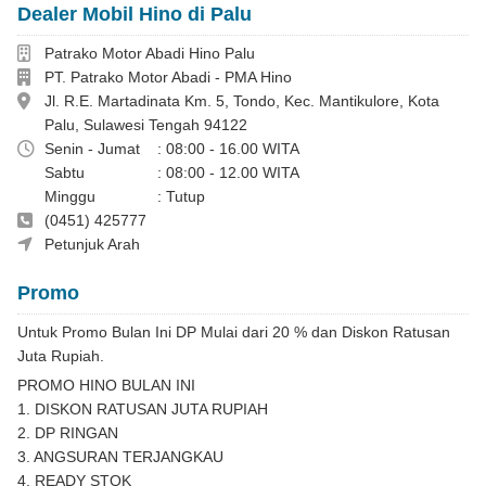
Dealer Mobil Hino di Palu
Dealer
Patrako Motor Abadi Hino Palu
Perusahaan
PT. Patrako Motor Abadi - PMA Hino
Alamat
Jl. R.E. Martadinata Km. 5, Tondo, Kec. Mantikulore, Kota
Palu, Sulawesi Tengah 94122
Jam Operasional
Senin - Jumat
: 08:00 - 16.00 WITA
Sabtu
: 08:00 - 12.00 WITA
Minggu
: Tutup
Telepon
(0451) 425777
Chimin 082214618143
Petunjuk Arah
Promo
Untuk Promo Bulan Ini DP Mulai dari 20 % dan Diskon Ratusan
Juta Rupiah.
PROMO HINO BULAN INI
1. DISKON RATUSAN JUTA RUPIAH
2. DP RINGAN
3. ANGSURAN TERJANGKAU
4. READY STOK