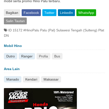
mobil serta promo Hino Palu terbaru.
Bagikan
Facebook
Twitter
LinkedIn
WhatsApp
Salin Tautan
ID 15172 #HinoPalu Palu (Pal) Sulawesi Tengah (Sulteng) Plat
DN
Mobil Hino
Dutro
Ranger
Profia
Bus
Area Lain
Manado
Kendari
Makassar