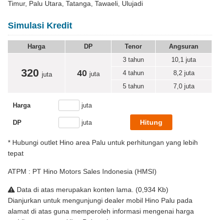
Timur, Palu Utara, Tatanga, Tawaeli, Ulujadi
Simulasi Kredit
Harga
DP
Tenor
Angsuran
3 tahun
10,1
juta
320
40
4 tahun
8,2
juta
juta
juta
5 tahun
7,0
juta
Harga
juta
DP
juta
* Hubungi outlet Hino area Palu untuk perhitungan yang lebih
tepat
ATPM : PT Hino Motors Sales Indonesia (HMSI)
Data di atas merupakan konten lama. (0,934 Kb)
Dianjurkan untuk mengunjungi dealer mobil Hino Palu pada
alamat di atas guna memperoleh informasi mengenai harga