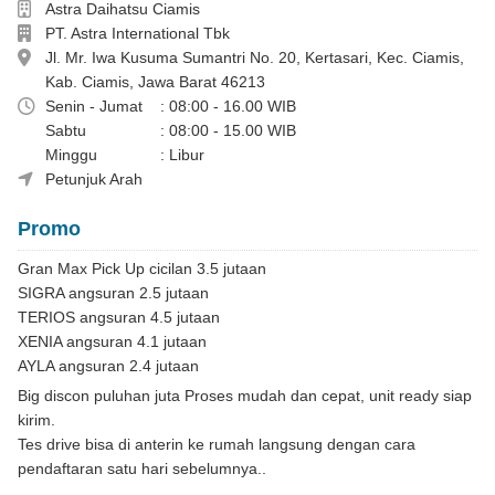
Dealer
Astra Daihatsu Ciamis
Perusahaan
PT. Astra International Tbk
Alamat
Jl. Mr. Iwa Kusuma Sumantri No. 20, Kertasari, Kec. Ciamis,
Kab. Ciamis, Jawa Barat 46213
Jam Operasional
Senin - Jumat
: 08:00 - 16.00 WIB
Sabtu
: 08:00 - 15.00 WIB
Minggu
: Libur
Salman 0821-1849-7381
Petunjuk Arah
Promo
Gran Max Pick Up cicilan 3.5 jutaan
SIGRA angsuran 2.5 jutaan
TERIOS angsuran 4.5 jutaan
XENIA angsuran 4.1 jutaan
AYLA angsuran 2.4 jutaan
Big discon puluhan juta Proses mudah dan cepat, unit ready siap
kirim.
Tes drive bisa di anterin ke rumah langsung dengan cara
pendaftaran satu hari sebelumnya..