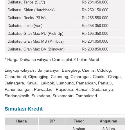
Daihatsu Terios (SUV)
Rp.284.450.000
Daihatsu Sirion (Hatchback)
Rp.259.150.000
Daihatsu Rocky (SUV)
Rp.255.550.000
Daihatsu Luxio (Van)
Rp.258.350.000
Daihatsu Gran Max PU (Pick Up)
Rp.195.350.000
Daihatsu Gran Max MB (Minibus)
Rp.234.050.000
Daihatsu Gran Max BV (Blindvan)
Rp.200.850.000
* Harga Daihatsu wilayah Ciamis plat Z bulan Maret
Lingkup wilayah : Banjaranyar, Baregbeg, Ciamis, Cidolog,
Cihaurbeuti, Cijeungjing, Cikoneng, Cimaragas, Cipaku, Cisaga,
Jatinagara, Kawali, Lakbok, Lumbung, Pamarican, Panjalu,
Panumbangan, Purwadadi, Rajadesa, Rancah, Sadananya,
Sindangkasih, Sukadana, Sukamantri, Tambaksari
Simulasi Kredit
Harga
DP
Tenor
Angsuran
3 tahun
8,3
juta