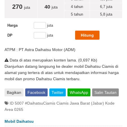
270
40
4 tahun
6,7
juta
juta
juta
5 tahun
5,8
juta
Harga
juta
DP
juta
ATPM : PT Astra Daihatsu Motor (ADM)
Data di atas merupakan konten lama. (0,697 Kb)
Dianjurkan datang langsung ke dealer mobil Daihatsu Ciamis di
alamat yang tertera di atas untuk mendapatkan informasi harga
mobil dan promo Daihatsu Ciamis terbaru.
Bagikan
Facebook
Twitter
WhatsApp
Salin Tautan
ID 5007 #DaihatsuCiamis Ciamis Jawa Barat (Jabar) Kode
Area 0265
Mobil Daihatsu