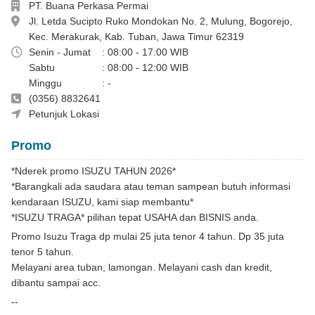
Perusahaan
PT. Buana Perkasa Permai
Alamat
Jl. Letda Sucipto Ruko Mondokan No. 2, Mulung, Bogorejo,
Kec. Merakurak, Kab. Tuban, Jawa Timur 62319
Jam Buka
Senin - Jumat
: 08:00 - 17:00 WIB
Sabtu
: 08:00 - 12:00 WIB
Minggu
: -
Telepon
(0356) 8832641
Sarwo 085850380177
Petunjuk Lokasi
Promo
*Nderek promo ISUZU TAHUN 2026*
*Barangkali ada saudara atau teman sampean butuh informasi
kendaraan ISUZU, kami siap membantu*
*ISUZU TRAGA* pilihan tepat USAHA dan BISNIS anda.
Promo Isuzu Traga dp mulai 25 juta tenor 4 tahun. Dp 35 juta
tenor 5 tahun.
Melayani area tuban, lamongan. Melayani cash dan kredit,
dibantu sampai acc.
--