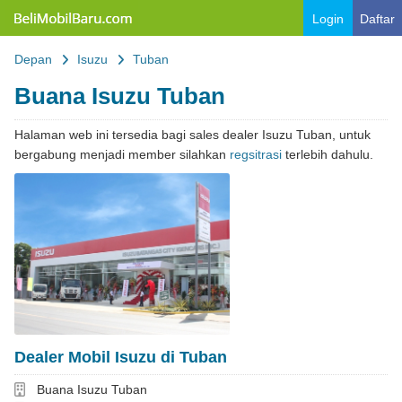
Belimobilbaru.com
Login
Daftar
Depan
Isuzu
Tuban
Buana Isuzu Tuban
Halaman web ini tersedia bagi sales dealer Isuzu Tuban, untuk
bergabung menjadi member silahkan
regsitrasi
terlebih dahulu.
Dealer Mobil Isuzu di Tuban
Dealer
Buana Isuzu Tuban