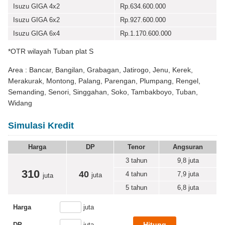
Isuzu GIGA 4x2
Rp.634.600.000
Isuzu GIGA 6x2
Rp.927.600.000
Isuzu GIGA 6x4
Rp.1.170.600.000
*OTR wilayah Tuban plat S
Area : Bancar, Bangilan, Grabagan, Jatirogo, Jenu, Kerek,
Merakurak, Montong, Palang, Parengan, Plumpang, Rengel,
Semanding, Senori, Singgahan, Soko, Tambakboyo, Tuban,
Widang
Simulasi Kredit
Harga
DP
Tenor
Angsuran
3 tahun
9,8
juta
310
40
4 tahun
7,9
juta
juta
juta
5 tahun
6,8
juta
Harga
juta
DP
juta