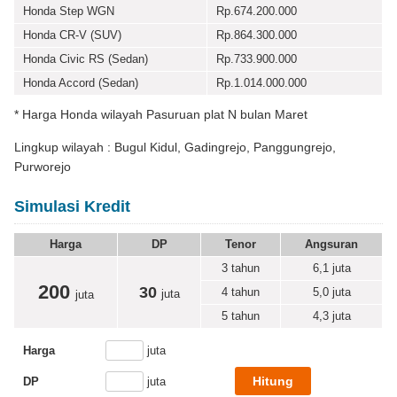
Honda Step WGN
Rp.674.200.000
Honda CR-V (SUV)
Rp.864.300.000
Honda Civic RS (Sedan)
Rp.733.900.000
Honda Accord (Sedan)
Rp.1.014.000.000
* Harga Honda wilayah Pasuruan plat N bulan Maret
Lingkup wilayah : Bugul Kidul, Gadingrejo, Panggungrejo,
Purworejo
Simulasi Kredit
Harga
DP
Tenor
Angsuran
3 tahun
6,1
juta
200
30
4 tahun
5,0
juta
juta
juta
5 tahun
4,3
juta
Harga
juta
DP
juta