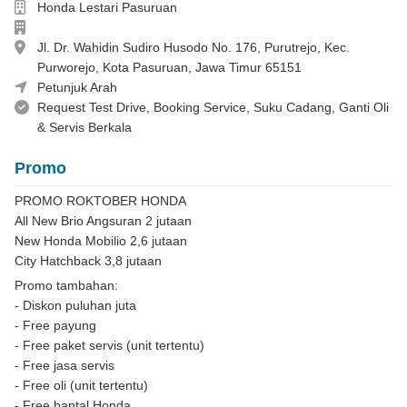
Dealer
Honda Lestari Pasuruan
Perusahaan
Alamat
Jl. Dr. Wahidin Sudiro Husodo No. 176, Purutrejo, Kec.
Purworejo, Kota Pasuruan, Jawa Timur 65151
081331345598
Petunjuk Arah
Layanan
Request Test Drive, Booking Service, Suku Cadang, Ganti Oli
& Servis Berkala
Promo
PROMO ROKTOBER HONDA
All New Brio Angsuran 2 jutaan
New Honda Mobilio 2,6 jutaan
City Hatchback 3,8 jutaan
Promo tambahan:
- Diskon puluhan juta
- Free payung
- Free paket servis (unit tertentu)
- Free jasa servis
- Free oli (unit tertentu)
- Free bantal Honda