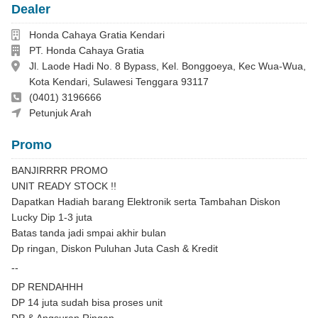
Dealer
Dealer
Honda Cahaya Gratia Kendari
Perusahaan
PT. Honda Cahaya Gratia
Alamat
Jl. Laode Hadi No. 8 Bypass, Kel. Bonggoeya, Kec Wua-Wua,
Kota Kendari, Sulawesi Tenggara 93117
Telepon
(0401) 3196666
Vinda 08114030209
Petunjuk Arah
Promo
BANJIRRRR PROMO
UNIT READY STOCK !!
Dapatkan Hadiah barang Elektronik serta Tambahan Diskon
Lucky Dip 1-3 juta
Batas tanda jadi smpai akhir bulan
Dp ringan, Diskon Puluhan Juta Cash & Kredit
--
DP RENDAHHH
DP 14 juta sudah bisa proses unit