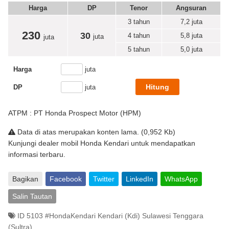
Harga
DP
Tenor
Angsuran
3 tahun
7,2
juta
230
30
4 tahun
5,8
juta
juta
juta
5 tahun
5,0
juta
Harga
juta
DP
juta
ATPM : PT Honda Prospect Motor (HPM)
Data di atas merupakan konten lama. (0,952 Kb)
Kunjungi dealer mobil Honda Kendari untuk mendapatkan
informasi terbaru.
Bagikan
Facebook
Twitter
LinkedIn
WhatsApp
Salin Tautan
ID 5103 #HondaKendari Kendari (Kdi) Sulawesi Tenggara
(Sultra)