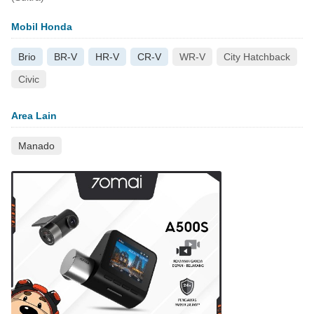
Mobil Honda
Brio
BR-V
HR-V
CR-V
WR-V
City Hatchback
Civic
Area Lain
Manado