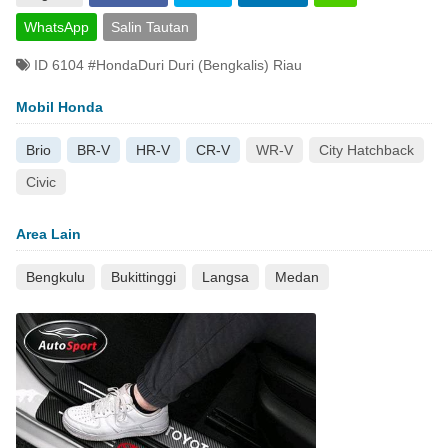
WhatsApp
Salin Tautan
ID 6104 #HondaDuri Duri (Bengkalis) Riau
Mobil Honda
Brio
BR-V
HR-V
CR-V
WR-V
City Hatchback
Civic
Area Lain
Bengkulu
Bukittinggi
Langsa
Medan