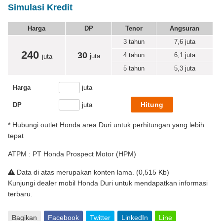
Simulasi Kredit
Harga
DP
Tenor
Angsuran
3 tahun
7,6
juta
240
30
4 tahun
6,1
juta
juta
juta
5 tahun
5,3
juta
Harga
juta
DP
juta
* Hubungi outlet Honda area Duri untuk perhitungan yang lebih
tepat
ATPM : PT Honda Prospect Motor (HPM)
Data di atas merupakan konten lama. (0,515 Kb)
Kunjungi dealer mobil Honda Duri untuk mendapatkan informasi
terbaru.
Bagikan
Facebook
Twitter
LinkedIn
Line