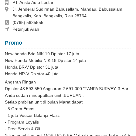
Perusahaan
PT. Arista Auto Lestari
Alamat
Jl. Jenderal Sudirman Babusallam, Mandau, Babussalam,
Bengkalis, Kab. Bengkalis, Riau 28764
Telepon
(0765) 5635555
Debbie +6289523615267
Petunjuk Arah
Promo
New honda Brio NIK 19 Dp stor 17 juta
New Honda Mobilio NIK 18 Dp stor 14 juta
Honda BR-V Dp stor 31 juta
Honda HR-V Dp stor 40 juta
Angsran Ringan
Dp stor 48.593.550 Angsuran 2.691.000 "TANPA SURVEY, 3 Hari
Anda sudah mndapatkan unit..BURUAN..
Setiap pmblian unit di bulan Maret dapat
- 5 Gram Emas
- 1 juta Voucer Belanja Flazz
- Program Loyalis
- Free Servis & Oli
*stiap pemblian unit MOBILIO & BR-V dpatkan voucer belanja 4.5